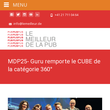
MENU
+41 21 711 04 64
info@lemeilleur.de
MDP25- Guru remporte le CUBE de
la catégorie 360°