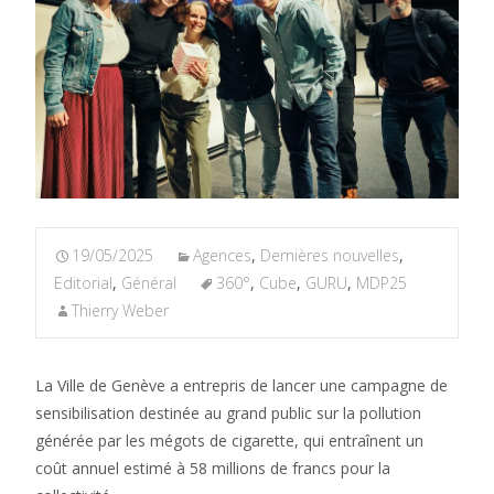
19/05/2025
Agences
,
Dernières nouvelles
,
Editorial
,
Général
360°
,
Cube
,
GURU
,
MDP25
Thierry Weber
La Ville de Genève a entrepris de lancer une campagne de
sensibilisation destinée au grand public sur la pollution
générée par les mégots de cigarette, qui entraînent un
coût annuel estimé à 58 millions de francs pour la