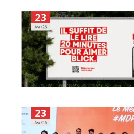
23
Avr/26
23
Avr/26