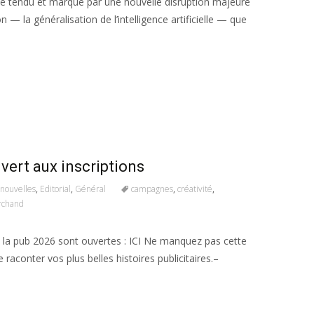
e tendu et marqué par une nouvelle disruption majeure
 — la généralisation de l’intelligence artificielle — que
uvert aux inscriptions
nouvelles
,
Editorial
,
Général
campagnes
,
créativité
,
archand
de la pub 2026 sont ouvertes : ICI Ne manquez pas cette
e raconter vos plus belles histoires publicitaires.–