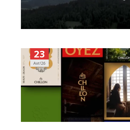
23
Avr/26