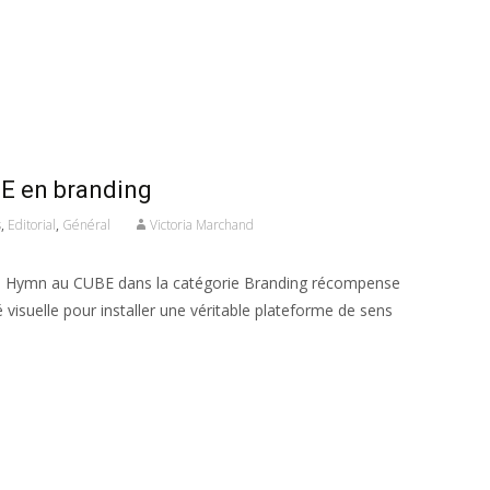
E en branding
s
,
Editorial
,
Général
Victoria Marchand
nce Hymn au CUBE dans la catégorie Branding récompense
 visuelle pour installer une véritable plateforme de sens