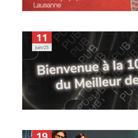
11
Juin/25
19