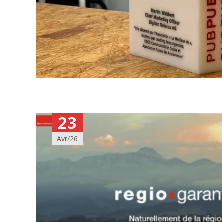
23
Avr/26