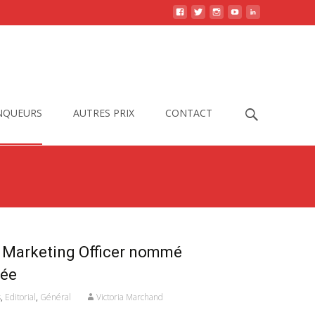
Search
INQUEURS
AUTRES PRIX
CONTACT
for:
f Marketing Officer nommé
née
s
,
Editorial
,
Général
Victoria Marchand