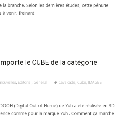
 la branche. Selon les dernières études, cette pénurie
 à venir, freinant
mporte le CUBE de la catégorie
nouvelles
,
Editorial
,
Général
Cavalcade
,
Cube
,
IMAGES
 DOOH (Digital Out of Home) de Yuh a été réalisée en 3D.
’agence comme pour la marque Yuh . Comment ça marche