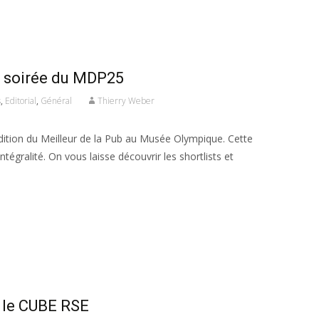
a soirée du MDP25
s
,
Editorial
,
Général
Thierry Weber
dition du Meilleur de la Pub au Musée Olympique. Cette
tégralité. On vous laisse découvrir les shortlists et
 le CUBE RSE