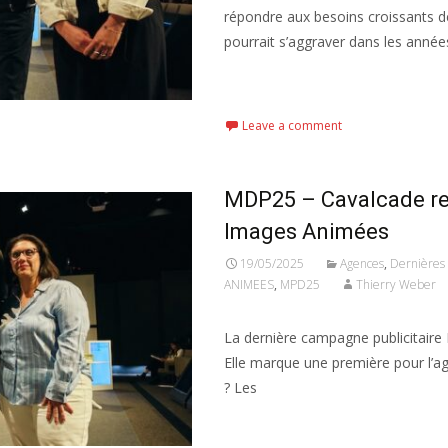
répondre aux besoins croissants de
pourrait s’aggraver dans les années
Read More...
Leave a comment
MDP25 – Cavalcade re
Images Animées
19/05/2025
Agences
,
Dernières 
ANIMEES
,
MPD25
Thierry Weber
La dernière campagne publicitaire
Elle marque une première pour l
? Les