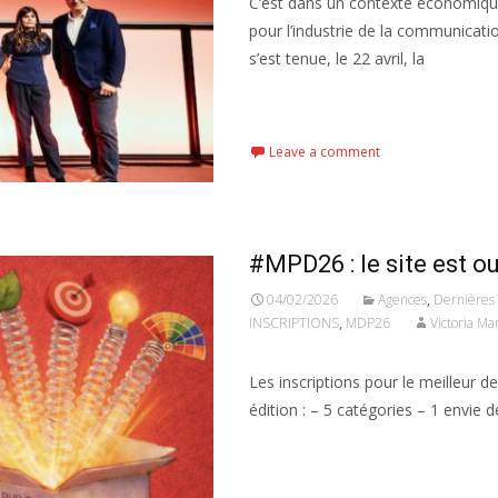
C’est dans un contexte économiqu
pour l’industrie de la communication
s’est tenue, le 22 avril, la
Read More...
Leave a comment
#MPD26 : le site est o
04/02/2026
Agences
,
Dernières 
INSCRIPTIONS
,
MDP26
Victoria M
Les inscriptions pour le meilleur 
édition : – 5 catégories – 1 envie d
Read More...