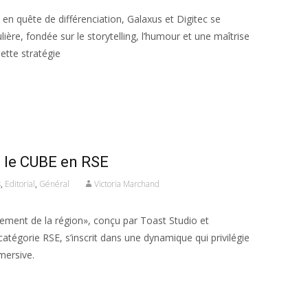
 en quête de différenciation, Galaxus et Digitec se
ière, fondée sur le storytelling, l’humour et une maîtrise
ette stratégie
 le CUBE en RSE
s
,
Editorial
,
Général
Victoria Marchand
llement de la région», conçu par Toast Studio et
tégorie RSE, s’inscrit dans une dynamique qui privilégie
mersive.