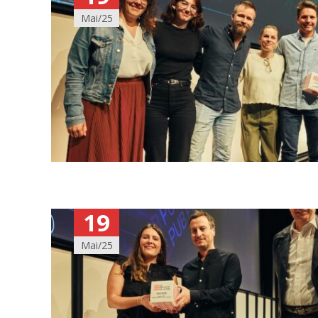
Mai/25
19
Mai/25