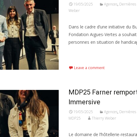
19/05/2025
Agences
,
Dernières 
Weber
Dans le cadre d’une initiative du B
Fondation Aigues-Vertes a souhaité 
personnes en situation de handica
Read More...
Leave a comment
MDP25 Farner remporte
Immersive
19/05/2025
Agences
,
Dernières 
MDP25
Thierry Weber
Le domaine de l’hôtellerie-restaura