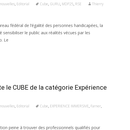
nouvelles
,
Editorial
Cube
,
GURU
,
MDP25
,
RSE
Thierry
ureau fédéral de l’égalité des personnes handicapées, la
sensibiliser le public aux réalités vécues par les
p. Le
 le CUBE de la catégorie Expérience
nouvelles
,
Editorial
Cube
,
EXPERIENCE IMMERSIVE
,
Farner
,
tion peine à trouver des professionnels qualifiés pour