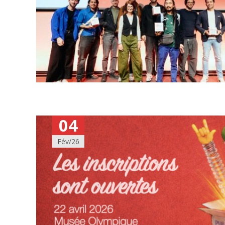
04
Fév/26