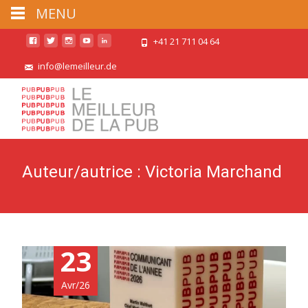
MENU
+41 21 711 04 64
info@lemeilleur.de
Auteur/autrice :
Victoria Marchand
23
Avr/26