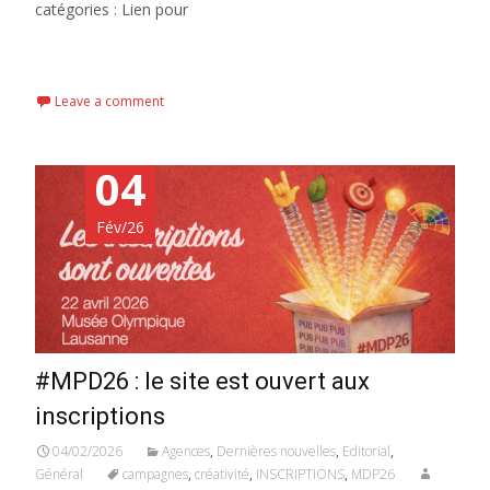
catégories : Lien pour
Read More...
Leave a comment
04
Fév/26
#MPD26 : le site est ouvert aux
inscriptions
04/02/2026
Agences
,
Dernières nouvelles
,
Editorial
,
Général
campagnes
,
créativité
,
INSCRIPTIONS
,
MDP26