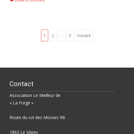
Leave a comment
Pagination
1
2
…
9
Suivant
des
publications
Contact
Association Le Meilleur de
« La Forge »
Route du col des Mosses 9B
1863 Le Sépey