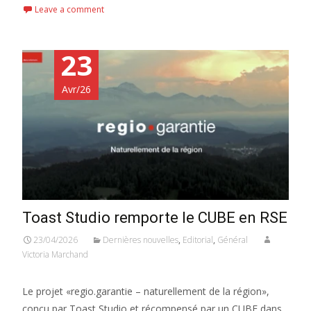
Leave a comment
23
Avr/26
Toast Studio remporte le CUBE en RSE
23/04/2026
Dernières nouvelles
,
Editorial
,
Général
Victoria Marchand
Le projet «regio.garantie – naturellement de la région»,
conçu par Toast Studio et récompensé par un CUBE dans