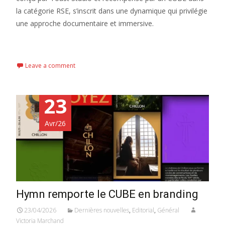
la catégorie RSE, s’inscrit dans une dynamique qui privilégie
une approche documentaire et immersive.
Read More...
Leave a comment
23
Avr/26
Hymn remporte le CUBE en branding
23/04/2026
Dernières nouvelles
,
Editorial
,
Général
Victoria Marchand