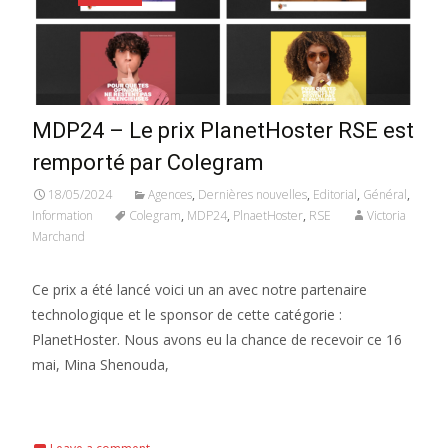
MDP24 – Le prix PlanetHoster RSE est
remporté par Colegram
18/05/2024
Agences
,
Dernières nouvelles
,
Editorial
,
Général
,
Information
Colegram
,
MDP24
,
PlnaetHoster
,
RSE
Victoria
Marchand
Ce prix a été lancé voici un an avec notre partenaire
technologique et le sponsor de cette catégorie :
PlanetHoster. Nous avons eu la chance de recevoir ce 16
mai, Mina Shenouda,
Read More...