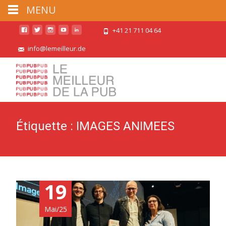
MENU
+41 21 711 04 64
info@lemeilleur.de
Étiquette :
IMAGES ANIMEES
19
Mai/25