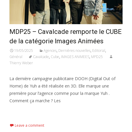
MDP25 – Cavalcade remporte le CUBE
de la catégorie Images Animées
19/05/2025
Agences
,
Dernières nouvelles
,
Editorial
,
Général
Cavalcade
,
Cube
,
IMAGES ANIMEES
,
MPD25
Thierry Weber
La dernière campagne publicitaire DOOH (Digital Out of
Home) de Yuh a été réalisée en 3D. Elle marque une
première pour l’agence comme pour la marque Yuh .
Comment ça marche ? Les
Read More...
Leave a comment