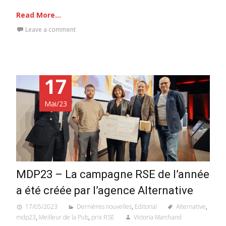
Read More...
Leave a comment
17
Mai/23
MDP23 – La campagne RSE de l’année
a été créée par l’agence Alternative
17/05/2023
Dernières nouvelles
,
Editorial
Alternative
,
mdp23
,
Meilleur de la Pub
,
prix RSE
Victoria Marchand