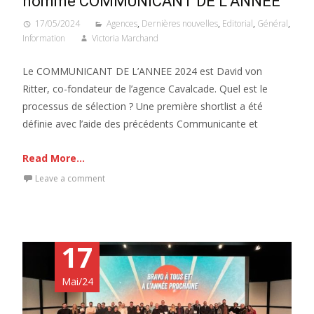
nommé COMMUNICANT DE L’ANNEE
17/05/2024
Agences
,
Dernières nouvelles
,
Editorial
,
Général
,
Information
Victoria Marchand
Le COMMUNICANT DE L’ANNEE 2024 est David von
Ritter, co-fondateur de l’agence Cavalcade. Quel est le
processus de sélection ? Une première shortlist a été
définie avec l’aide des précédents Communicante et
Read More...
Leave a comment
17
Mai/24