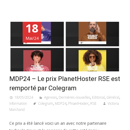
18
Mai/24
MDP24 – Le prix PlanetHoster RSE est
remporté par Colegram
18/05/2024
Agences
,
Dernières nouvelles
,
Editorial
,
Général
,
Information
Colegram
,
MDP24
,
PlnaetHoster
,
RSE
Victoria
Marchand
Ce prix a été lancé voici un an avec notre partenaire