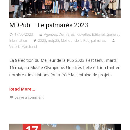
MDPub – Le palmarès 2023
17/05/2023
Agences
,
Dernières nouvelles
,
Editorial
,
Général
,
Information
2023
,
mdp23
,
Meilleur de la Pub
,
palmarès
Victoria Marchand
La 8e édition du Meilleur de la Pub 2023 s’est tenu, mardi
16 mai, au Musée Olympique. Une très belle édition tant en
nombre d’inscriptions (on a frôlé la centaine de projets
Read More...
Leave a comment
17