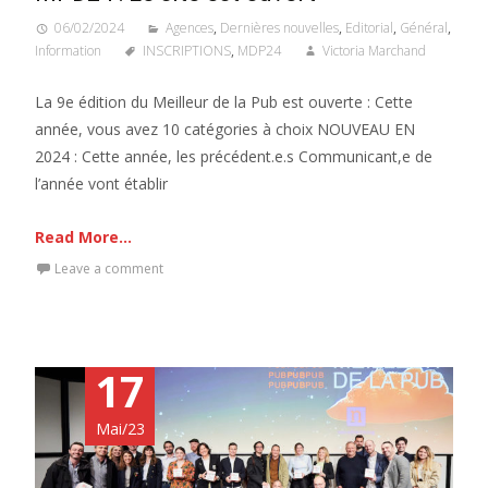
06/02/2024
Agences
,
Dernières nouvelles
,
Editorial
,
Général
,
Information
INSCRIPTIONS
,
MDP24
Victoria Marchand
La 9e édition du Meilleur de la Pub est ouverte : Cette
année, vous avez 10 catégories à choix NOUVEAU EN
2024 : Cette année, les précédent.e.s Communicant,e de
l’année vont établir
Read More...
Leave a comment
17
Mai/23