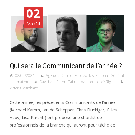
02
Mai/24
Qui sera le Communicant de l’année ?
02/05/2024
Agences
,
Dernières nouvelles
,
Editorial
,
Général
,
Information
David von Ritter
,
Gabriel Mauron
,
Hervé Rigal
Victoria Marchand
Cette année, les précédents Communicants de l’année
(Michael Kamm, Jan de Schepper, Chris Flückiger, Gilles
Aeby, Lisa Parenti) ont proposé une shortlst de
professionnels de la branche qui auront pour tâche de