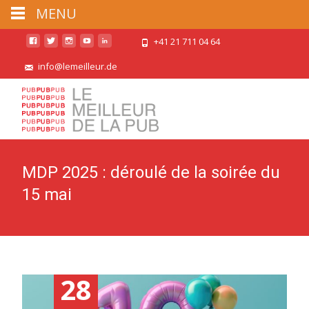
MENU
+41 21 711 04 64
info@lemeilleur.de
MDP 2025 : déroulé de la soirée du
15 mai
28