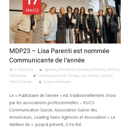
Mai/23
MDP23 – Lisa Parenti est nommée
Communicante de l’année
17/05/2023
Agences
,
Dernières nouvelles
,
Editorial
,
Général
,
Information
Communicante de l'année
,
Lisa Parenti
,
mdp23
,
Parenti Design
Victoria Marchand
Le « Publicitaire de l’année » est traditionnellement choisi
par les associations professionnelles – KS/CS
Communication Suisse, Association Suisse des
Annonceurs, Leading Swiss Agencies et Association « Le
Meilleur de ». Jusqu’à présent, il n’a été