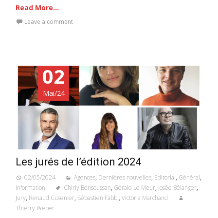
Read More...
Leave a comment
02
Mai/24
Les jurés de l’édition 2024
02/05/2024
Agences
,
Dernières nouvelles
,
Editorial
,
Général
,
Information
Chirly Bensoussan
,
Gérald Le Meur
,
Josée Bélanger
,
Jury
,
Renaud Cusenier
,
Sébastien Fabbi
,
Victoria Marchand
Thierry Weber