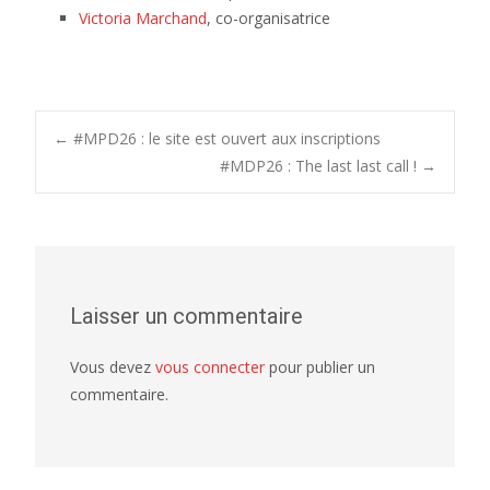
Victoria Marchand
, co-organisatrice
Post
←
#MPD26 : le site est ouvert aux inscriptions
#MDP26 : The last last call !
→
navigation
Laisser un commentaire
Vous devez
vous connecter
pour publier un
commentaire.