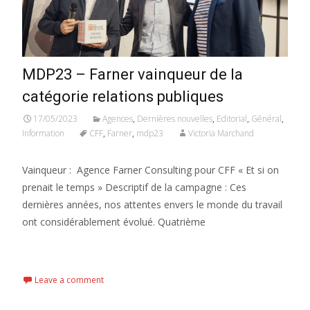
MDP23 – Farner vainqueur de la
catégorie relations publiques
17/05/2023
Agences
,
Dernières nouvelles
,
Editorial
,
Général
,
Information
CFF
,
Farner
,
mdp23
Victoria Marchand
Vainqueur : Agence Farner Consulting pour CFF « Et si on
prenait le temps » Descriptif de la campagne : Ces
dernières années, nos attentes envers le monde du travail
ont considérablement évolué. Quatrième
Read More...
Leave a comment