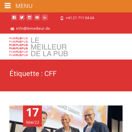
MENU
+41 21 711 04 64
info@lemeilleur.de
Étiquette :
CFF
17
Mai/23